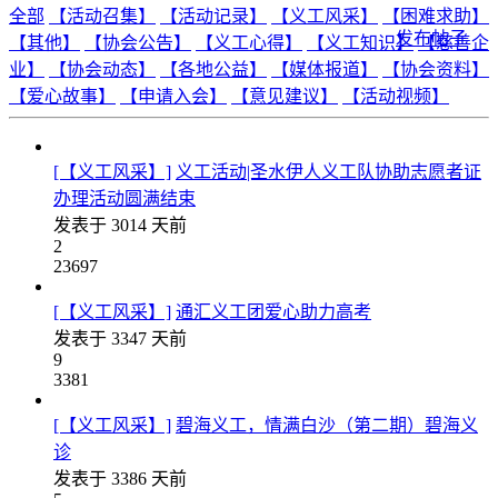
全部
【活动召集】
【活动记录】
【义工风采】
【困难求助】
发布帖子
【其他】
【协会公告】
【义工心得】
【义工知识】
【慈善企
业】
【协会动态】
【各地公益】
【媒体报道】
【协会资料】
【爱心故事】
【申请入会】
【意见建议】
【活动视频】
[【义工风采】]
义工活动|圣水伊人义工队协助志愿者证
办理活动圆满结束
发表于
3014 天前
2
23697
[【义工风采】]
通汇义工团爱心助力高考
发表于
3347 天前
9
3381
[【义工风采】]
碧海义工，情满白沙（第二期）碧海义
诊
发表于
3386 天前